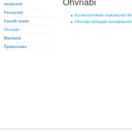
Ohvriabi
seadused
Perearstid
Kuriteoohvritele makstavad riik
Kasulik teada
Ohvriabi töötajate kontaktand
Ohvriabi
Blanketid
Õpilasmalev