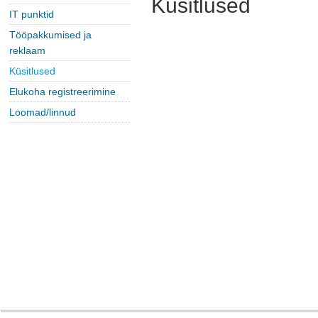
Küsitlused
IT punktid
Tööpakkumised ja
reklaam
Küsitlused
Elukoha registreerimine
Loomad/linnud