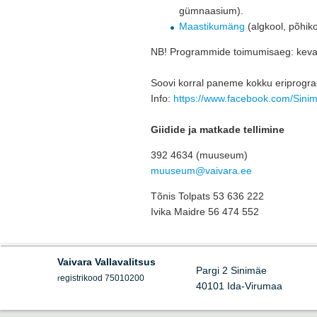
gümnaasium).
Maastikumäng
(algkool, põhiko
NB! Programmide toimumisaeg: kevad
Soovi korral paneme kokku eriprogramm
Info: 
https://www.facebook.com/Si
Giidide ja matkade tellimine
392 4634 (muuseum)
muuseum@vaivara.ee
Tõnis Tolpats 53 636 222
Ivika Maidre 56 474 552
Vaivara Vallavalitsus
Pargi 2 Sinimäe
egistrikood 75010200
r
40101 Ida-Virumaa