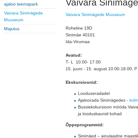
Vaivara Sinimä
ajaloo teemapark
Vaivara Sinimägede
Vaivara Sinimägede Muuseum
Muuseum
Roheline 19D 
Majutus
Sinimäe 40101
Ida-Virumaa
Avatud:
T- L 10.00- 17.00
15. juuni - 15. august 10.00-18.00, 
Ekskursioonid:
Looduseradadel
Ajaloorada Sinimägedes -
kolm
Bussiekskursioon mööda Vaivar
ja looduskaunid kohad
Õppeprogrammid:
Sinimäed – ainulaadne maastik