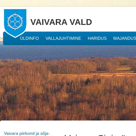
VAIVARA VALD
ÜLDINFO
VALLAJUHTIMINE
HARIDUS
MAJANDU
Vaivara piirkond ja sõja-