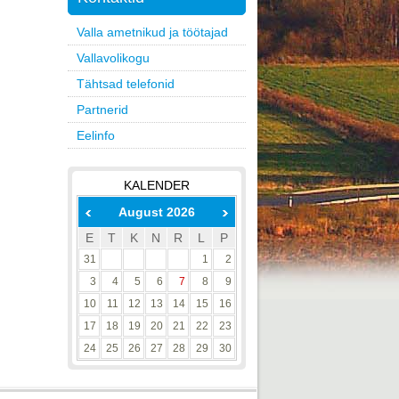
Valla ametnikud ja töötajad
Vallavolikogu
Tähtsad telefonid
Partnerid
Eelinfo
KALENDER
August 2026
E
T
K
N
R
L
P
31
1
2
3
4
5
6
7
8
9
10
11
12
13
14
15
16
17
18
19
20
21
22
23
24
25
26
27
28
29
30