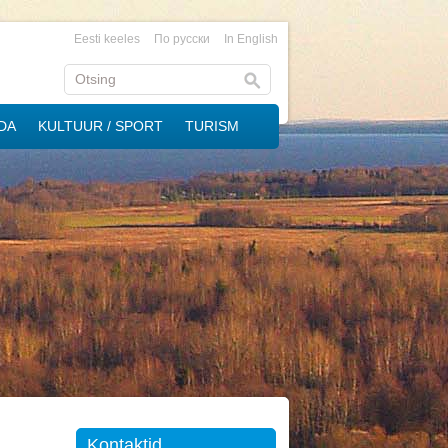
Eesti keeles
По русски
In English
DA
KULTUUR / SPORT
TURISM
Kontaktid