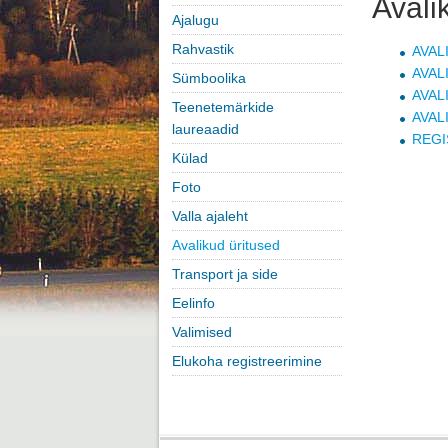
Avali
Ajalugu
Rahvastik
AVAL
AVAL
Sümboolika
AVAL
Teenetemärkide
AVAL
laureaadid
REGI
Külad
Foto
Valla ajaleht
Avalikud üritused
Transport ja side
Eelinfo
Valimised
Elukoha registreerimine