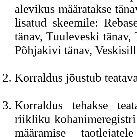
alevikus määratakse täna
lisatud skeemile: Rebas
tänav, Tuuleveski tänav,
Põhjakivi tänav, Veskisill
Korraldus jõustub teatava
Korraldus tehakse tea
riikliku kohanimeregistri
määramise taotlejatel