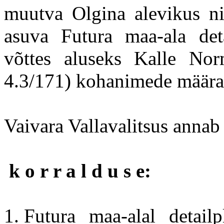
muutva Olgina alevikus nin
asuva Futura maa-ala deta
võttes aluseks Kalle Nor
4.3/171) kohanimede määra
Vaivara Vallavalitsus annab
k o r r a l d u s e:
Futura maa-alal detail