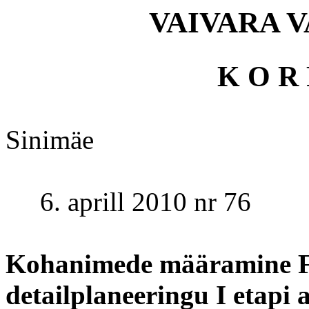
VAIVARA 
K O R 
Sinimäe
6. aprill 2010 nr 76
Kohanimede määramine F
detailplaneeringu I etapi 