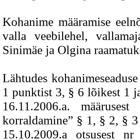
Kohanime määramise eelnõu
valla veebilehel, vallamaj
Sinimäe ja Olgina raamatuk
Lähtudes kohanimeseaduse §
1 punktist 3, § 6 lõikest 1 
16.11.2006.a. määruses
korraldamine” § 1, § 2, § 3 
15.10.2009.a otsusest nr