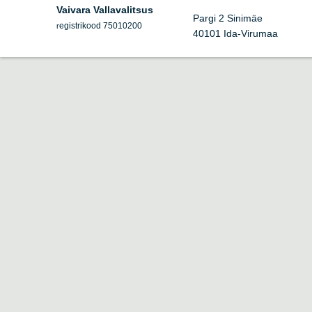
Vaivara Vallavalitsus
Pargi 2 Sinimäe
egistrikood 75010200
r
40101 Ida-Virumaa