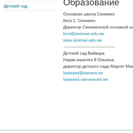
Образование
Детский сад
Основная школа Синимяэ
Кеск 1, Синимяэ
Директор Синимяэской основной шк
kool@sinimae.edu.ee
www.sinimae.edu.ee
----------------------------------
Детский сад Вайвара
Нарва маантеэ 8 Ольгина
директор
детского сада Маргит Мак
lasteaed@vaivara.ee
lasteaed.vaivaravald.ee