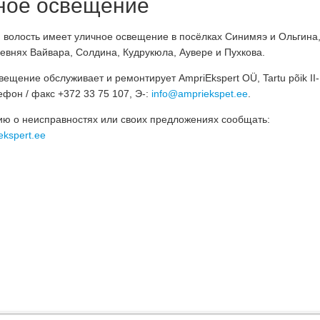
ное освещение
 волость имеет уличное освещение в посёлках Синимяэ и Ольгина,
ревнях Вайвара, Солдина, Кудрукюла, Аувере и Пухкова.
вещение обслуживает и ремонтирует AmpriEkspert OÜ, Tartu põik II-
ефон / факс +372 33 75 107, Э-:
info@ampriekspet.ee
.
 о неисправностях или своих предложениях сообщать:
ekspert.ee