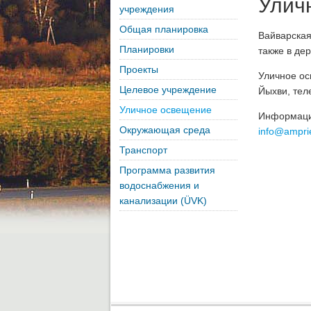
Улич
учреждения
Общая планировка
Вайварская
Планировки
также в де
Проекты
Уличное ос
Целевое учреждение
Йыхви, тел
Уличное освещение
Информацию
Окружающая среда
info@ampri
Транспорт
Программа развития
водоснабжения и
канализации (ÜVK)