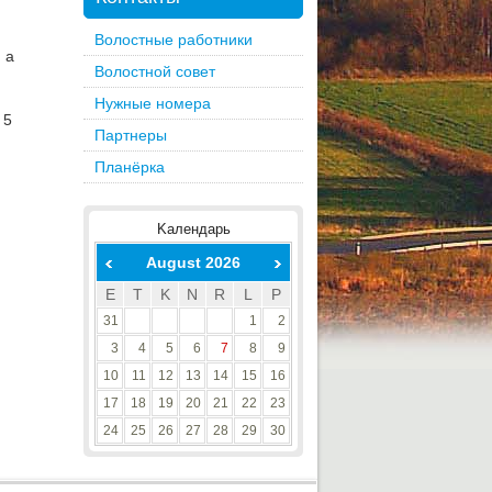
Волостные работники
 а
Волостной совет
Нужные номера
 5
Партнеры
Планёрка
K
алендарь
August 2026
E
T
K
N
R
L
P
31
1
2
3
4
5
6
7
8
9
10
11
12
13
14
15
16
17
18
19
20
21
22
23
24
25
26
27
28
29
30