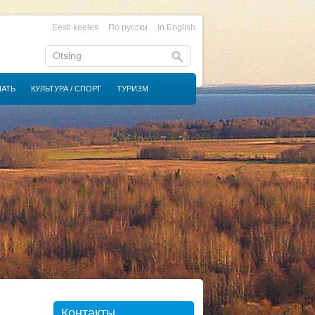
Eesti keeles
По русски
In English
НАТЬ
КУЛЬТУРА / СПОРТ
ТУРИЗМ
Контакты