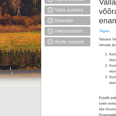
Vall
võõr
enam
Tagasi
Vaivara Va
olevate jä
Kort
elu
Kort
elu
Kort
elu
Kirjalik 
tuleb esit
Ida-Viruma
Enampakku