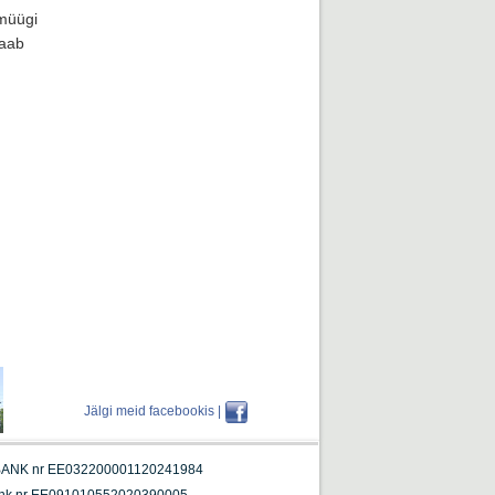
müügi
saab
Jälgi meid facebookis |
NK nr EE032200001120241984