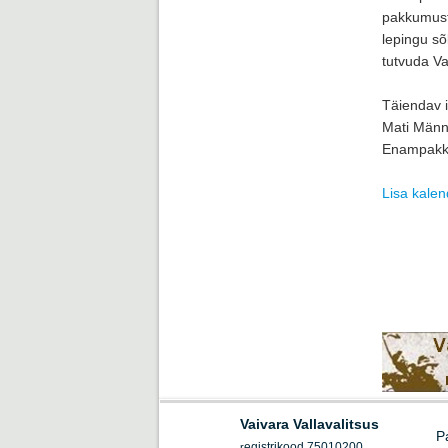
pakkumust
lepingu s
tutvuda Va
Täiendav 
Mati Männi
Enampakku
Lisa kalen
Vaivara Vallavalitsus
P
egistrikood 75010200
r