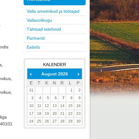
Valla ametnikud ja töötajad
Vallavolikogu
5
Tähtsad telefonid
Partnerid
andis
Eelinfo
KALENDER
s,
August 2026
evikus,
E
T
K
N
R
L
P
31
1
2
evikus,
3
4
5
6
7
8
9
10
11
12
13
14
15
16
17
18
19
20
21
22
23
iga 
24
25
26
27
28
29
30
 40101 