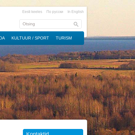
Eesti keeles
По русски
In English
DA
KULTUUR / SPORT
TURISM
Kontaktid