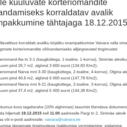
ale kuuluvate korteriomandite
andamiseks korraldatav avalik
pakkumine tähtajaga 18.12.201
llavalitsus korraldab avaliku kirjaliku enampakkumise Vaivara valla om
rgmiste korteriomandite võõrandamiseks alljärgnevatel tingimustel:
eriomand Aia tn 3-1 (kaugküttega, 1-toaline, 1-korrus), Sinimäe aleviku
ruumi pind 26,7 m2, alghind 3 600 eurot (134,83 €/m2);
eriomand Narva mnt 3-30 (kaugküttega, 2-toaline, 4-korrus), Olgina al
ruumi pind 40,6 m2, alghind 6 000 eurot (147,78 €/m2);
eriomand Narva mnt 9-21 (kaugküttega, 2-toaline, 3-korrus), Olgina al
ruumi pind 37,4 m2, alghind 5 400 eurot (144,38 €/m2);
pakkumus koos tagatisraha (10% alghinnas) tasumist tõendava dokumend
ada hiljemalt
18.12.2015
kell
11.00
aadressile Pargi tn 2, Sinimäe alevik
a või e-posti aadressile:
vaivara@vaivara.ee
mise täpsemate tingimustega (pakkumise vormistamine, esitamine, 