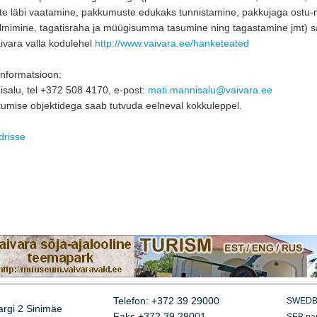
e läbi vaatamine, pakkumuste edukaks tunnistamine, pakkujaga ostu-
õlmimine, tagatisraha ja müügisumma tasumine ning tagastamine jmt) 
ivara valla kodulehel
http://www.vaivara.ee/hanketeated
informatsioon:
salu, tel +372 508 4170, e-post: 
mati.mannisalu@vaivara.ee
mise objektidega saab tutvuda eelneval kokkuleppel.
drisse
Telefon: +372 39 29000
SWEDBA
argi 2 Sinimäe
Faks +372 39 29001