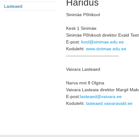
Haridus
Lasteaed
Sinimäe Põhikool
Kesk 1 Sinimäe
Sinimäe Põhikooli direktor Evald Teet
E-post: 
kool@sinimae.edu.ee
Koduleht: 
www.sinimae.edu.ee
----------------------------------
Vaivara Lasteaed
Narva mnt 8 Olgina
Vaivara Lasteaia direktor 
Margit Mak
E-post:
lasteaed@vaivara.ee
Koduleht: 
lasteaed.vaivaravald.ee