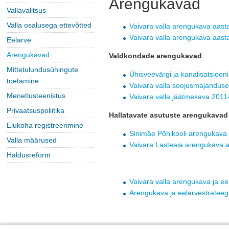
Arengukavad
Vallavalitsus
Valla osalusega ettevõtted
Vaivara valla arengukava aas
Vaivara valla arengukava aas
Eelarve
Arengukavad
Valdkondade arengukavad
Mittetulundusühingute
Ühisveevärgi ja kanalisatsioo
toetamine
Vaivara valla soojusmajandus
Menetlusteenistus
Vaivara valla jäätmekava 201
Privaatsuspoliitika
Hallatavate asutuste arengukavad
Elukoha registreerimine
Sinimäe Põhikooli arengukava
Valla määrused
Vaivara Lasteaia arengukava 
Haldusreform
Vaivara valla arengukava ja ee
Arengukava ja eelarvestratee