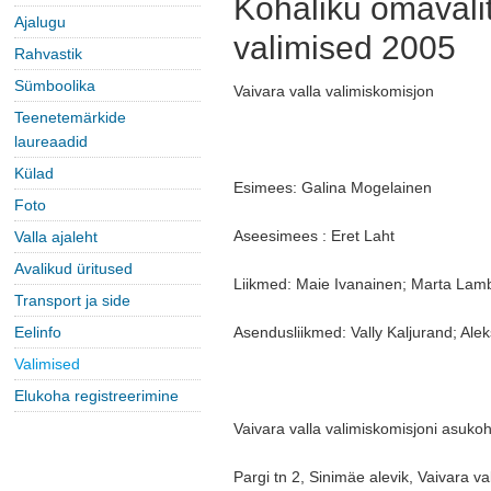
Kohaliku omavali
Ajalugu
valimised 2005
Rahvastik
Sümboolika
Vaivara valla valimiskomisjon
Teenetemärkide
laureaadid
Külad
Esimees: Galina Mogelainen
Foto
Aseesimees : Eret Laht
Valla ajaleht
Avalikud üritused
Liikmed: Maie Ivanainen; Marta Lamba
Transport ja side
Eelinfo
Asendusliikmed: Vally Kaljurand; Al
Valimised
Elukoha registreerimine
Vaivara valla valimiskomisjoni asukoh
Pargi tn 2, Sinimäe alevik, Vaivara 