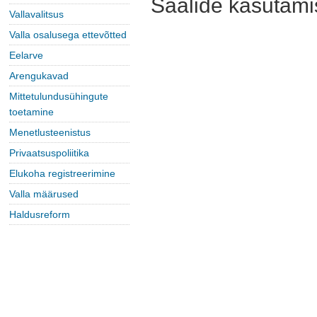
Saalide kasutamis
Vallavalitsus
Valla osalusega ettevõtted
Eelarve
Arengukavad
Mittetulundusühingute
toetamine
Menetlusteenistus
Privaatsuspoliitika
Elukoha registreerimine
Valla määrused
Haldusreform