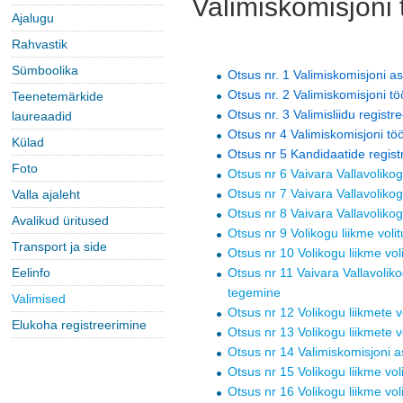
Valimiskomisjoni 
Ajalugu
Rahvastik
Sümboolika
Otsus nr. 1 Valimiskomisjoni 
Otsus nr. 2 Valimiskomisjoni 
Teenetemärkide
Otsus nr. 3 Valimisliidu registr
laureaadid
Otsus nr 4 Valimiskomisjoni t
Külad
Otsus nr 5 Kandidaatide regist
Foto
Otsus nr 6 Vaivara Vallavolikog
Otsus nr 7 Vaivara Vallavoliko
Valla ajaleht
Otsus nr 8 Vaivara Vallavoliko
Avalikud üritused
Otsus nr 9 Volikogu liikme vo
Transport ja side
Otsus nr 10 Volikogu liikme v
Eelinfo
Otsus nr 11 Vaivara Vallavolik
tegemine
Valimised
Otsus nr 12 Volikogu liikmete
Elukoha registreerimine
Otsus nr 13 Volikogu liikmete
Otsus nr 14 Valimiskomisjoni 
Otsus nr 15 Volikogu liikme v
Otsus nr 16 Volikogu liikme vol